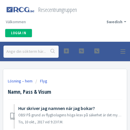
Resecentrumgruppen
Välkommen
Swedish
LOGGA IN
Lösning – hem
Flyg
Namn, Pass & Visum
Hur skriver jag namnen när jag bokar?
OBS! På grund av flygbolagens höga krav på säkerhet är det mycket viktigt att fylla i korrekt stavade namn på alla resenärer i bokningen. Detta kan inte änd...
Tis, 10 okt., 2017 vid 9:23 F.M.