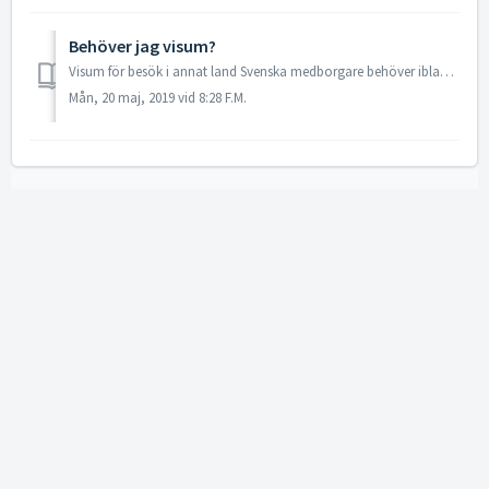
Behöver jag visum?
Visum för besök i annat land Svenska medborgare behöver ibland ha visum för att besöka ett annat land. Kontakta landets ambassad/konsulat i Stockholm, om ...
Mån, 20 maj, 2019 vid 8:28 F.M.