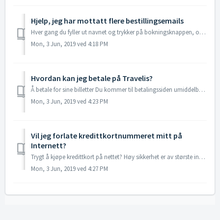
Hjelp, jeg har mottatt flere bestillingsemails
Hver gang du fyller ut navnet og trykker på bokningsknappen, opprettes en bestilling. Dette er gjort slik at du ikke vil gå glipp av stedene dine under ...
Mon, 3 Jun, 2019 ved 4:18 PM
Hvordan kan jeg betale på Travelis?
Å betale for sine billetter Du kommer til betalingssiden umiddelbart etter bestilling. Der kan du velge direkte bankbetaling, betale via faktura, betale av...
Mon, 3 Jun, 2019 ved 4:23 PM
Vil jeg forlate kredittkortnummeret mitt på
Internett?
Trygt å kjøpe kredittkort på nettet? Høy sikkerhet er av største interesse for vår www.travelis.no. Derfor bruker vi en såkalt SSL-kryptering av alle da...
Mon, 3 Jun, 2019 ved 4:27 PM