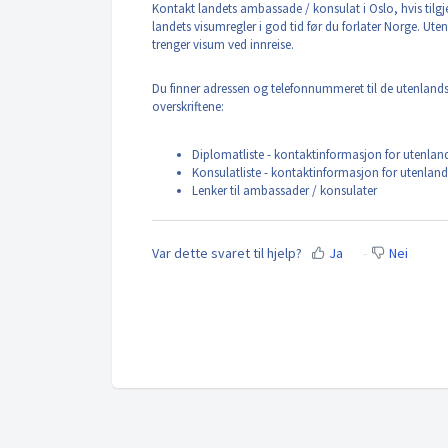
Kontakt landets ambassade / konsulat i Oslo, hvis tilgj
landets visumregler i god tid før du forlater Norge. U
trenger visum ved innreise.
Du finner adressen og telefonnummeret til de utenland
overskriftene:
Diplomatliste - kontaktinformasjon for utenla
Konsulatliste - kontaktinformasjon for utenlan
Lenker til ambassader / konsulater
Var dette svaret til hjelp?
Ja
Nei