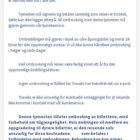
er dermed ikke vist i alle søk.
Tjenesten må signeres og betales samtidig som reisen er booket,
dette kan ikke legges etterpå. All ombooking med denne tjenesten må
gjøres gjennom vår kundeservice.
Ombestillingen må gjøres i løpet av våre åpningstider og minst 24
timer før den opprinnelige avreise. Vi vil ikke kunne håndtere ombooking
i helger og røde dager.
Ved ombooking må reisen være ferdig innen ett år fra den
opprinnelige bestillingsdatoen.
Ingen ombooking er fullført før Travelis har bekreftet det via e-post.
Travelis er ikke ansvarlig for eventuelle omlegginger for at reisende
ikke kommer i kontakt med vår kundeservice.
Denne tjenesten tillater ombooking av billettene, med
forbehold om tilgjengelighet. Hvis endringen vil medføre en
oppgradering til dyrere billetter, er den reisende selv
ansvarlig for disse kostnadene som betales i
forbindelse med ombookingen. Rebooking kan kun gjøres