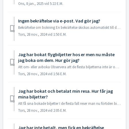
Ons, 8 jan., 2025 vid 5:22 E.M.
Ingen bekräftelse via e-post. Vad gör jag?
Bekräftelse om bokning En bekräftelse skickas automatiskt till den e-postadress du anger vid bokningstillfället. Om du inte har fått någon bekräftelse ...
Tors, 28 nov., 2024 vid 1:50 E.M.
Jag har bokat flygbiljetter hos er men nu måste
jag boka om dem. Hur gör jag?
Att om- eller avboka Observera att de flesta biljetterna inte är om- eller avbokningsbara. Om du har frågor angående ombokningar ber vi dig skicka e...
Tors, 28 nov., 2024 vid 1:56 E.M.
Jag har bokat och betalat min resa. Hur får jag
mina biljetter?
Att få sina bokade biljetter I de flesta fall reser man nu förtiden biljettlöst, dvs med elektronisk biljett. Du skriver bara ut färdhandlingen som du...
Tors, 28 nov., 2024 vid 2:05 E.M.
Jag har inte betalt, men fick en bekräftelse