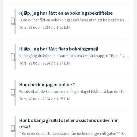
Hjälp, jag har fått en avbokningsbekräftelse
Om du har fått en avbokningsbekräftelse utan att ha begärt en avbokning, kan det bero på att du har gjort flera bokningsförsök och därför har bokningar s...
Tors, 28 nov., 2024 vid 1:21 E.M.
Hjälp, jag har fått flera bokningsmejl
Varje gång du fyller i ett namn och trycker på knappen ”Boka” så skapas en bokning. Detta görs för att du inte ska gå miste om dina platser under boknings...
Tors, 28 nov., 2024 vid 1:27 E.M.
Hur checkar jag in online ?
Förutsatt att destinationen och flygbolaget tillåter så kan du checka in online 24 timmar innan avgång på flygbolagets hemsida. Vänligen ta en titt på din ...
Tors, 28 nov., 2024 vid 1:35 E.M.
Hur bokar jag rullstol eller assistans under min
resa?
* Behöver du rullstolsassistans från incheckningen till gaten? * Behöver du bärhjälp fram till din plats på flygplanet? * Har du en egen rullstol behöver ...