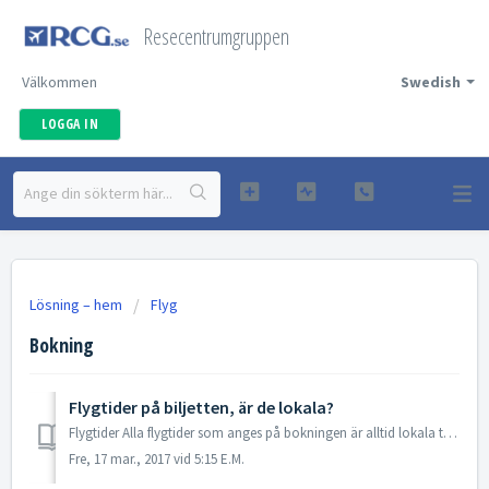
Resecentrumgruppen
Välkommen
Swedish
LOGGA IN
Lösning – hem
Flyg
Bokning
Flygtider på biljetten, är de lokala?
Flygtider Alla flygtider som anges på bokningen är alltid lokala tider. ReseCentrumGruppen förmedlar flygbiljetter och kan inte ställas till ansvar för...
Fre, 17 mar., 2017 vid 5:15 E.M.