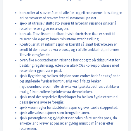
kontroller at stavemåten til alle for- og etternavnene i bestillingen
er i samsvar med stavemåten til navnene i passet.
sjekk at utreise / sluttdato svarer til hvordan reisende ønsker å
reise før reisen gjør reservasjon.
kontakt Travelis umiddelbart hvis bekreftelsen ikke er sendt til
reiseren via e-post; innen minuttene etter bestilling.
Kontroller at all informasjon er korrekt så snart bekreftelsen er
sendt til den reisende via e-post, og i tilfelle usikkerhet, informer
Travelis omgående.
overvåke e-postadressen reisende har oppgitt på tidspunktet for
bestilling regelmessig, ettersom alle RCGs korrespondanse med
reisende er gjort via e-post.
sjekk flygtider og hvilken tidsplan som endres for både utgående
og utgående flyreiser kontinuerlig ved å følge lenken
mytripandmore.com eller direkte via flyselskapet hvis det ikke er
mulig å kontrollere flyetidene via denne linken.
sjekk med det respektive flyselskapet fra hvilken flyplassterminal
passasjerens avreise foregår.
sjekk visumregler for sluttdestinasjon og eventuelle stoppested.
sjekk alle vaksinasjoner som trengs for turen.
sjekk passreglene og gyldighetsperioden på reisendes pass, da
enkelte land krever at passet er gyldig minst 6 måneder etter
returreisen.