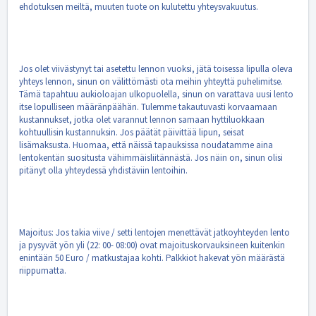
ehdotuksen meiltä, muuten tuote on kulutettu yhteysvakuutus.
Jos olet viivästynyt tai asetettu lennon vuoksi, jätä toisessa lipulla oleva
yhteys lennon, sinun on välittömästi ota meihin yhteyttä puhelimitse.
Tämä tapahtuu aukioloajan ulkopuolella, sinun on varattava uusi lento
itse lopulliseen määränpäähän. Tulemme takautuvasti korvaamaan
kustannukset, jotka olet varannut lennon samaan hyttiluokkaan
kohtuullisin kustannuksin. Jos päätät päivittää lipun, seisat
lisämaksusta. Huomaa, että näissä tapauksissa noudatamme aina
lentokentän suositusta vähimmäisliitännästä. Jos näin on, sinun olisi
pitänyt olla yhteydessä yhdistäviin lentoihin.
Majoitus: Jos takia viive / setti lentojen menettävät jatkoyhteyden lento
ja pysyvät yön yli (22: 00- 08:00) ovat majoituskorvauksineen kuitenkin
enintään 50 Euro / matkustajaa kohti. Palkkiot hakevat yön määrästä
riippumatta.