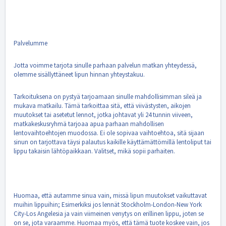
Palvelumme
Jotta voimme tarjota sinulle parhaan palvelun matkan yhteydessä,
olemme sisällyttäneet lipun hinnan yhteystakuu.
Tarkoituksena on pystyä tarjoamaan sinulle mahdollisimman sileä ja
mukava matkailu. Tämä tarkoittaa sitä, että viivästysten, aikojen
muutokset tai asetetut lennot, jotka johtavat yli 24 tunnin viiveen,
matkakeskusryhmä tarjoaa apua parhaan mahdollisen
lentovaihtoehtojen muodossa. Ei ole sopivaa vaihtoehtoa, sitä sijaan
sinun on tarjottava täysi palautus kaikille käyttämättömillä lentoliput tai
lippu takaisin lähtöpaikkaan. Valitset, mikä sopii parhaiten.
Huomaa, että autamme sinua vain, missä lipun muutokset vaikuttavat
muihin lippuihin; Esimerkiksi jos lennät Stockholm-London-New York
City-Los Angelesia ja vain viimeinen venytys on erillinen lippu, joten se
on se, jota varaamme. Huomaa myös, että tämä tuote koskee vain, jos