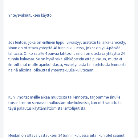
Yhteysvakuutuksen käyttö:
Jos lentosi, joka on erillinen lippu, viivästyy, asetettu tai aika-lähetetty,
sinun on otettava yhteyttä 48 tunnin kuluessa, jos se on yli 4 päivää
lähtöäsi. Onko se alle 4 päivää lähtöön, sinun on otettava yhteyttä 24
tunnin kuluessa. Se on hyvä sekä sähköpostin että puhelun, mutta et
ilmoittanut meille ajankohdasta, viivästyneistä tai asetetuista lennoista
näinä aikoina, oikeuttasi yhteystakuulle kulutetaan.
Kun ilmoitat meille aikaa muutosta tai lennosta, tarjoamme sinulle
toisen lennon samassa matkustamokeskuksessa, kun olet varattu tai
täysi palautus käyttämättömistä lentoliputista.
Meidän on oltava vastauksesi 24 tunnin kuluessa siitä, kun olet saanut