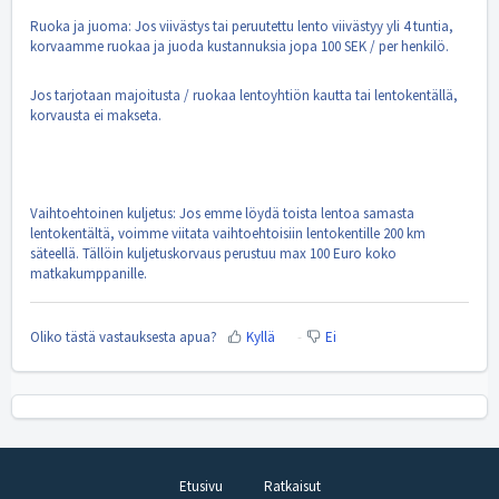
Ruoka ja juoma: Jos viivästys tai peruutettu lento viivästyy yli 4 tuntia,
korvaamme ruokaa ja juoda kustannuksia jopa 100 SEK / per henkilö.
Jos tarjotaan majoitusta / ruokaa lentoyhtiön kautta tai lentokentällä,
korvausta ei makseta.
Vaihtoehtoinen kuljetus: Jos emme löydä toista lentoa samasta
lentokentältä, voimme viitata vaihtoehtoisiin lentokentille 200 km
säteellä. Tällöin kuljetuskorvaus perustuu max 100 Euro koko
matkakumppanille.
Oliko tästä vastauksesta apua?
Kyllä
Ei
Etusivu
Ratkaisut