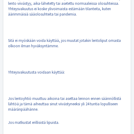
lento viivästyy, aika-lähetetty tai asetettu normaaleissa olosuhteissa.
Yhteysvakuutus ei koske ylivoimaista estämään tilanteita, kuten
äärimmäisiä sääolosuhteita tai pandemia.
Sitä ei myöskään voida käyttää, jos muutat jotakin lentoliput omasta
olkoon ilman hyväksyntämme.
Yhteysvakuutusta voidaan käyttää:
Jos lentoyhtiö muuttuu aikoina tai asettaa lennon ennen säännöllistä
lähtöä ja tämä aiheuttaa sinut viivästyneeksi yli 24 tuntia lopulliseen
määränpäähänne.
Jos matkustat erillisistä lipuista.